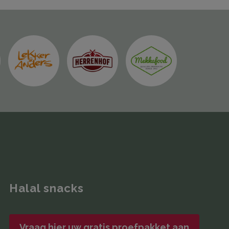
Halal snacks
Vraag hier uw gratis proefpakket aan