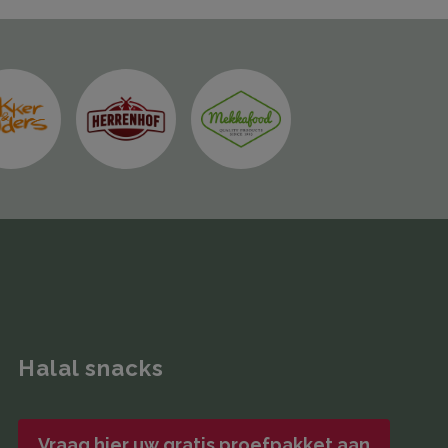
Halal snacks
Vraag hier uw gratis proefpakket aan